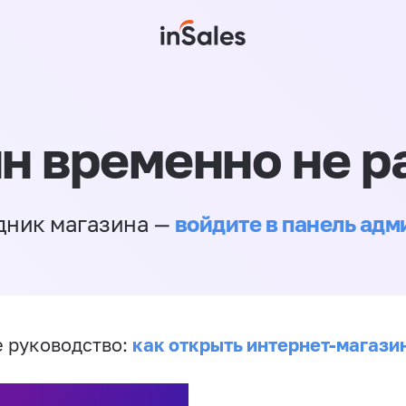
н временно не р
войдите в панель ад
дник магазина —
как открыть интернет-магази
 руководство: