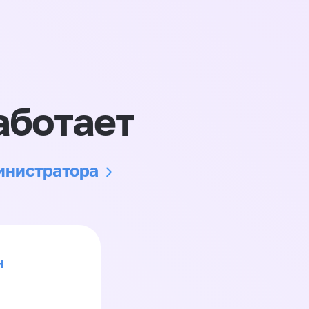
аботает
министратора
н